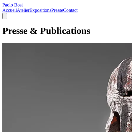
Paolo Bosi
Accueil
Atelier
Expositions
Presse
Contact
Presse & Publications